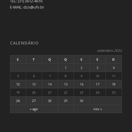
TEL: (31) 3612-4616
E-MAIL: dzo@ufv.br
CALENDÁRIO
setembro 2022
S
T
Q
Q
S
S
D
1
2
3
4
5
6
7
8
9
10
11
12
13
14
15
16
17
18
19
20
21
22
23
24
25
26
27
28
29
30
« ago
nov »