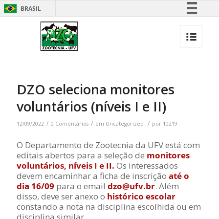
BRASIL
Simplifique!
Comunica BR
Participe
Acesso à informação
Legislação
DZO seleciona monitores
Canais
voluntários (níveis I e II)
/
/
/
12/09/2022
0 Comentários
em
Uncategorized
por
10219
O Departamento de Zootecnia da UFV está com
editais abertos para a seleção de
monitores
voluntários, níveis I e II.
Os interessados
devem encaminhar a ficha de inscrição
até o
dia 16/09
para o email
dzo@ufv.br
. Além
disso, deve ser anexo o
histórico escolar
constando a nota na disciplina escolhida ou em
disciplina similar.