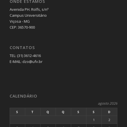
ONDE ESTAMOS
Avenida PH. Rolfs, s/nº
Campus Universitário
Viçosa - MG
CEP: 36570-900
CONTATOS
TEL: (31) 3612-4616
E-MAIL: dzo@ufv.br
CALENDÁRIO
agosto 2026
S
T
Q
Q
S
S
D
1
2