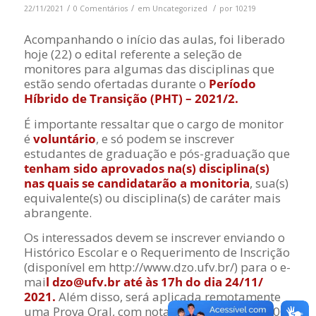
/
/
/
22/11/2021
0 Comentários
em
Uncategorized
por
10219
Acompanhando o início das aulas, foi liberado
hoje (22) o edital referente a seleção de
monitores para algumas das disciplinas que
estão sendo ofertadas durante o
Período
Híbrido de Transição (PHT) – 2021/2.
É importante ressaltar que o cargo de monitor
é
voluntário
, e só podem se inscrever
estudantes de graduação e pós-graduação que
tenham sido aprovados na(s) disciplina(s)
nas quais se candidatarão a monitoria
, sua(s)
equivalente(s) ou disciplina(s) de caráter mais
abrangente.
Os interessados devem se inscrever enviando o
Histórico Escolar e o Requerimento de Inscrição
(disponível em http://www.dzo.ufv.br/) para o e-
mai
l dzo@ufv.br até às 17h do dia 24/11/
2021.
Além disso, será aplicada remotamente
uma Prova Oral, com nota atribuída de 0 a 100.