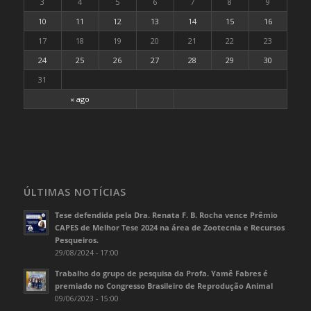
3
4
5
6
7
8
9
10
11
12
13
14
15
16
17
18
19
20
21
22
23
24
25
26
27
28
29
30
31
« ago
ÚLTIMAS NOTÍCIAS
Tese defendida pela Dra. Renata F. B. Rocha vence Prêmio
CAPES de Melhor Tese 2024 na área de Zootecnia e Recursos
Pesqueiros.
29/08/2024 - 17:00
Trabalho do grupo de pesquisa da Profa. Yamê Fabres é
premiado no Congresso Brasileiro de Reprodução Animal
09/06/2023 - 15:00