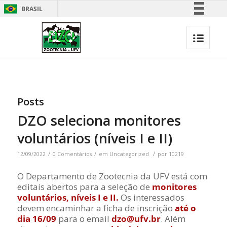
BRASIL
Simplifique!
Comunica BR
Participe
Acesso à informação
Legislação
Posts
Canais
DZO seleciona monitores
voluntários (níveis I e II)
/
/
/
12/09/2022
0 Comentários
em
Uncategorized
por
10219
O Departamento de Zootecnia da UFV está com
editais abertos para a seleção de
monitores
voluntários, níveis I e II.
Os interessados
devem encaminhar a ficha de inscrição
até o
dia 16/09
para o email
dzo@ufv.br
. Além