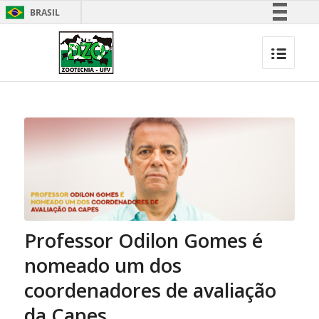
BRASIL
Simplifique!
Comunica BR
Participe
Acesso à informação
Legislação
Canais
Professor Odilon Gomes é
nomeado um dos
coordenadores de avaliação
da Capes