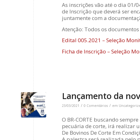
As inscrições vão até o dia 01/
de Inscrição que deverá ser e
juntamente com a documentação
Atenção: Todos os documentos 
Edital 005.2021 – Seleção Monit
Ficha de Inscrição – Seleção Mo
Lançamento da nov
/
/
23/03/2021
0 Comentários
em
Uncategoriz
O BR-CORTE buscando sempre c
pecuária de corte, irá realizar
De Bovinos De Corte Em Condiçõ
A palestra será realizada pelo