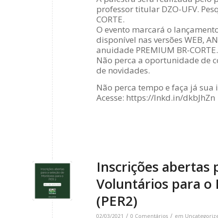
professor titular DZO-UFV. Pe
CORTE.
O evento marcará o lançamento
disponível nas versões WEB, A
anuidade PREMIUM BR-CORTE.
Não perca a oportunidade de c
de novidades.
Não perca tempo e faça já sua i
Acesse: https://lnkd.in/dkbJhZn
Inscrições abertas 
Voluntários para o
(PER2)
/
/
02/03/2021
0 Comentários
em
Uncategoriz