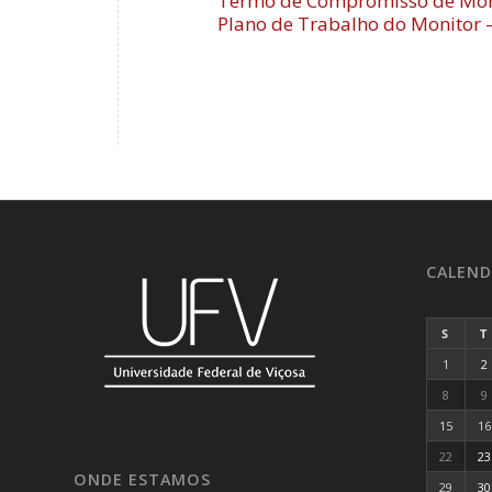
Termo de Compromisso de Mon
Plano de Trabalho do Monitor 
CALEND
S
T
1
2
8
9
15
16
22
23
ONDE ESTAMOS
29
30