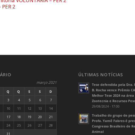
itoria VOLUNTÁRIA – PER 2
– PER 2
ÁRIO
ÚLTIMAS NOTÍCIAS
março 2021
Tese defendida pela Dra. 
B. Rocha vence Prêmio C
Q
Q
S
S
D
Melhor Tese 2024 na área
3
4
5
6
7
Zootecnia e Recursos Pes
29/08/2024 - 17:00
10
11
12
13
14
Trabalho do grupo de pes
17
18
19
20
21
Profa. Yamê Fabres é pr
24
25
26
27
28
Congresso Brasileiro de 
Animal
31