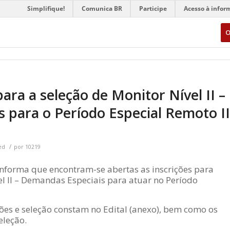
Simplifique!
Comunica BR
Participe
Acesso à infor
O
para a seleção de Monitor Nível II –
 para o Período Especial Remoto II
/
ed
por
10219
nforma que encontram-se abertas as inscrições para
el II – Demandas Especiais para atuar no Período
ções e seleção constam no Edital (anexo), bem como os
eleção.