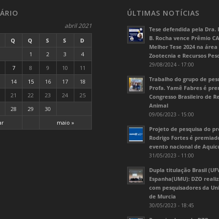
ÁRIO
ÚLTIMAS NOTÍCIAS
abril 2021
Tese defendida pela Dra. 
B. Rocha vence Prêmio C
Q
Q
S
S
D
Melhor Tese 2024 na área
1
2
3
4
Zootecnia e Recursos Pes
29/08/2024 - 17:00
7
8
9
10
11
Trabalho do grupo de pes
14
15
16
17
18
Profa. Yamê Fabres é pr
21
22
23
24
25
Congresso Brasileiro de 
Animal
28
29
30
09/06/2023 - 15:00
ar
maio »
Projeto de pesquisa do pr
Rodrigo Fortes é premia
evento nacional de Aquic
31/05/2023 - 11:00
Dupla titulação Brasil (UF
Espanha(UMU): DZO realiz
com pesquisadores da Un
de Murcia
30/05/2023 - 18:45