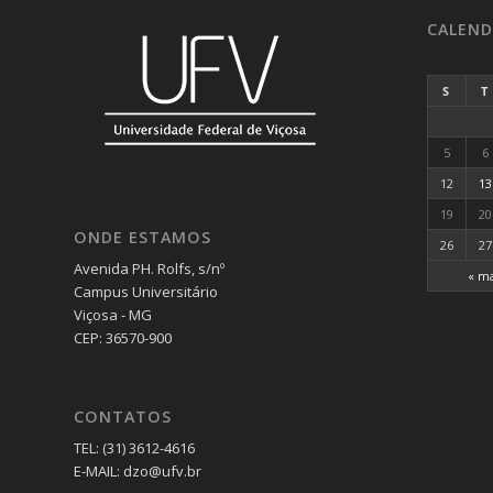
CALEND
S
T
5
6
12
13
19
20
ONDE ESTAMOS
26
27
Avenida PH. Rolfs, s/nº
« m
Campus Universitário
Viçosa - MG
CEP: 36570-900
CONTATOS
TEL: (31) 3612-4616
E-MAIL: dzo@ufv.br