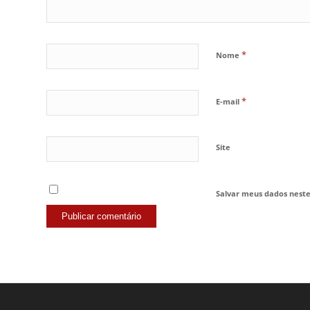
*
Nome
*
E-mail
Site
Salvar meus dados nest