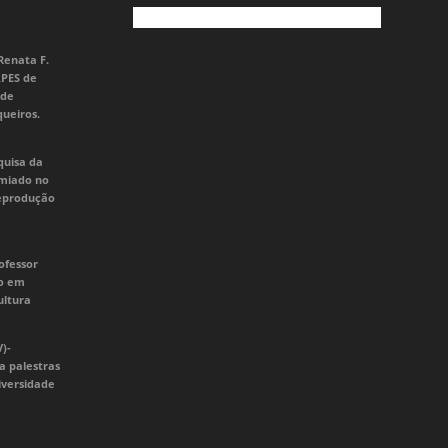
Renata F.
APES de
 de
queiros.
quisa da
emiado no
Reprodução
ofessor
do em
ultura
V)-
a palestras
iversidade