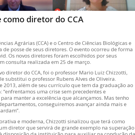
 como diretor do CCA
ências Agrárias (CCA) e o Centro de Ciências Biológicas e
 de posse de seus diretores. O evento ocorreu de forma
vid. Os novos diretores foram escolhidos por seus
 em consulta realizada em 25 de março.
 diretor do CCA, foi o professor Mario Luiz Chizzotti,
 substitui o professor Rubens Alves de Oliveira.
de 2013, além de seu currículo que tem da graduação ao
: “enfrentamos uma crise sem precedentes e
a para manter a excelência que alcançamos. Mas tenho
s departamentos, conseguiremos avançar ainda mais e
uardam”.
orativa e moderna, Chizzotti sinalizou que terá como
“um diretor que servirá de grande exemplo na superação
 à disposição da instituição para auxiliar na condução d