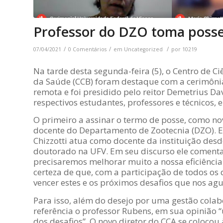
Professor do DZO toma posse
/
/
/
07/04/2021
0 Comentários
em
Uncategorized
por
10219
Na tarde desta segunda-feira (5), o Centro de Ci
da Saúde (CCB) foram destaque com a cerimônia
remota e foi presidido pelo reitor Demetrius Da
respectivos estudantes, professores e técnicos,
O primeiro a assinar o termo de posse, como novo
docente do Departamento de Zootecnia (DZO). Ele
Chizzotti atua como docente da instituição des
doutorado na UFV. Em seu discurso ele comenta
precisaremos melhorar muito a nossa eficiênci
certeza de que, com a participação de todos o
vencer estes e os próximos desafios que nos ag
Para isso, além do desejo por uma gestão colab
referência o professor Rubens, em sua opinião 
dos desafios”. O novo diretor do CCA se colocou