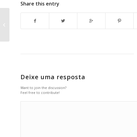
Share this entry
Inscrições abertas para a seleção
de Monitor Nível II – Demandas...
Deixe uma resposta
Want to join the discussion?
Feel free to contribute!