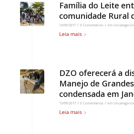
Família do Leite en
comunidade Rural d
/
/
13/09/2017
0 Comentários
em
Uncategoriz
Leia mais
DZO oferecerá a disc
Manejo de Grandes
condensada em Jan
/
/
13/09/2017
0 Comentários
em
Uncategoriz
Leia mais