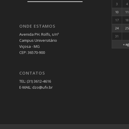
3
4
10
11
17
18
ONDE ESTAMOS
24
25
Avenida PH. Rolfs, s/nº
31
Campus Universitário
« a
Viçosa - MG
CEP: 36570-900
CONTATOS
TEL: (31) 3612-4616
E-MAIL: dzo@ufv.br