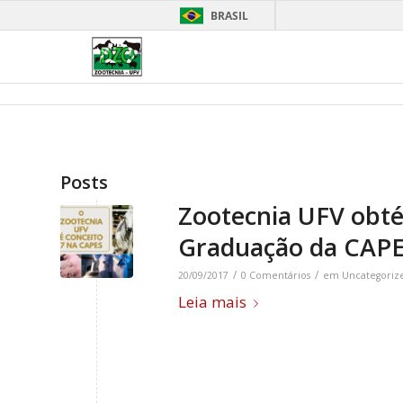
BRASIL
Posts
Zootecnia UFV obté
Graduação da CAP
/
/
20/09/2017
0 Comentários
em
Uncategoriz
Leia mais