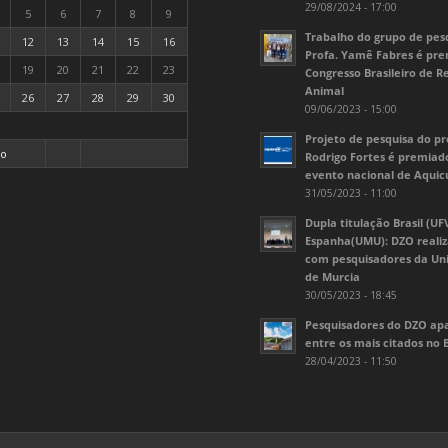
29/08/2024 - 17:00
5
6
7
8
9
Trabalho do grupo de pes
12
13
14
15
16
Profa. Yamê Fabres é pr
19
20
21
22
23
Congresso Brasileiro de 
Animal
26
27
28
29
30
09/06/2023 - 15:00
Projeto de pesquisa do pr
go
Rodrigo Fortes é premia
evento nacional de Aquic
31/05/2023 - 11:00
Dupla titulação Brasil (UF
Espanha(UMU): DZO realiz
com pesquisadores da Un
de Murcia
30/05/2023 - 18:45
Pesquisadores do DZO a
entre os mais citados no B
28/04/2023 - 11:50