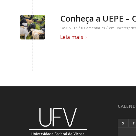
Conheça a UEPE – 
/
/
14/08/2017
0 Comentários
em
Uncategoriz
Leia mais
CALEND
S
T