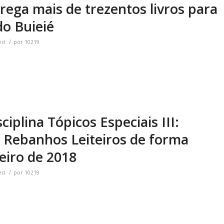
trega mais de trezentos livros para
o Buieié
/
ed
por
10219
iplina Tópicos Especiais III:
 Rebanhos Leiteiros de forma
eiro de 2018
/
ed
por
10219