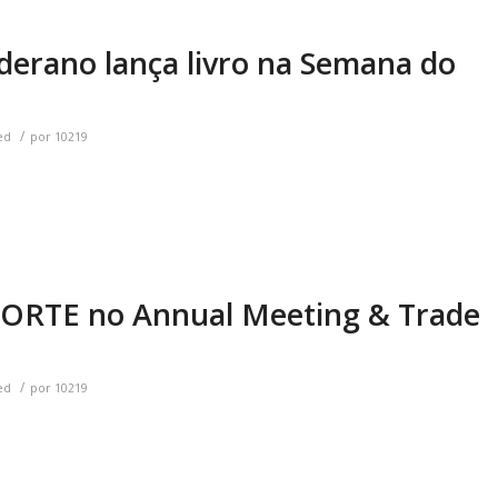
lderano lança livro na Semana do
/
ed
por
10219
CORTE no Annual Meeting & Trade
/
ed
por
10219