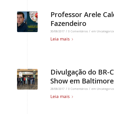
Professor Arele Ca
Fazendeiro
/
/
30/08/2017
0 Comentários
em
Uncategoriz
Leia mais
Divulgação do BR-
Show em Baltimore
/
/
28/08/2017
0 Comentários
em
Uncategoriz
Leia mais