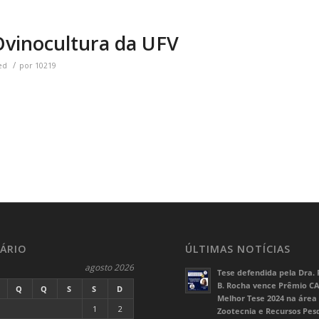
Ovinocultura da UFV
/
ed
por
10219
ÁRIO
ÚLTIMAS NOTÍCIAS
agosto 2026
Tese defendida pela Dra. 
B. Rocha vence Prêmio C
Q
Q
S
S
D
Melhor Tese 2024 na área
1
2
Zootecnia e Recursos Pes