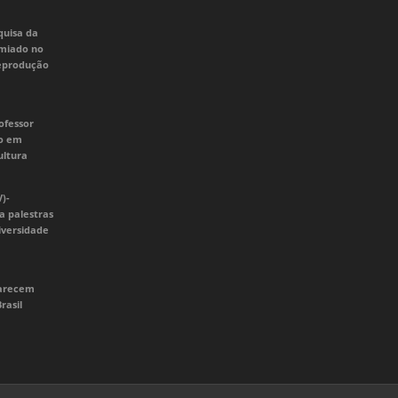
quisa da
emiado no
Reprodução
ofessor
do em
ultura
V)-
a palestras
iversidade
parecem
rasil