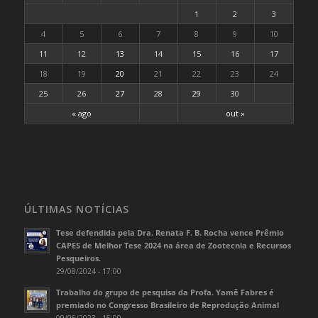
1
2
3
4
5
6
7
8
9
10
11
12
13
14
15
16
17
18
19
20
21
22
23
24
25
26
27
28
29
30
« ago
out »
ÚLTIMAS NOTÍCIAS
Tese defendida pela Dra. Renata F. B. Rocha vence Prêmio
CAPES de Melhor Tese 2024 na área de Zootecnia e Recursos
Pesqueiros.
29/08/2024 - 17:00
Trabalho do grupo de pesquisa da Profa. Yamê Fabres é
premiado no Congresso Brasileiro de Reprodução Animal
09/06/2023 - 15:00