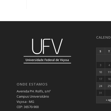
CALEND
S
T
3
4
10
11
17
18
ONDE ESTAMOS
24
25
Avenida PH. Rolfs, s/nº
31
Campus Universitário
« a
Viçosa - MG
CEP: 36570-900