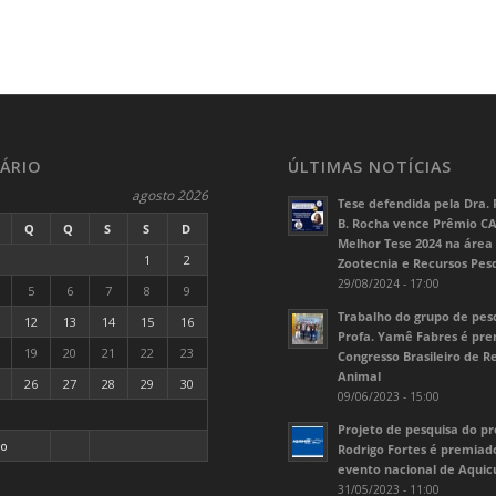
ÁRIO
ÚLTIMAS NOTÍCIAS
agosto 2026
Tese defendida pela Dra. 
B. Rocha vence Prêmio C
Q
Q
S
S
D
Melhor Tese 2024 na área
1
2
Zootecnia e Recursos Pes
29/08/2024 - 17:00
5
6
7
8
9
Trabalho do grupo de pes
12
13
14
15
16
Profa. Yamê Fabres é pr
19
20
21
22
23
Congresso Brasileiro de 
Animal
26
27
28
29
30
09/06/2023 - 15:00
Projeto de pesquisa do pr
go
Rodrigo Fortes é premia
evento nacional de Aquic
31/05/2023 - 11:00