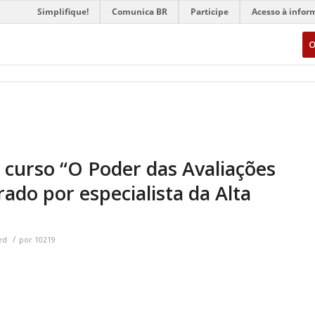
Simplifique!
Comunica BR
Participe
Acesso à infor
O
urso “O Poder das Avaliações
rado por especialista da Alta
/
ed
por
10219