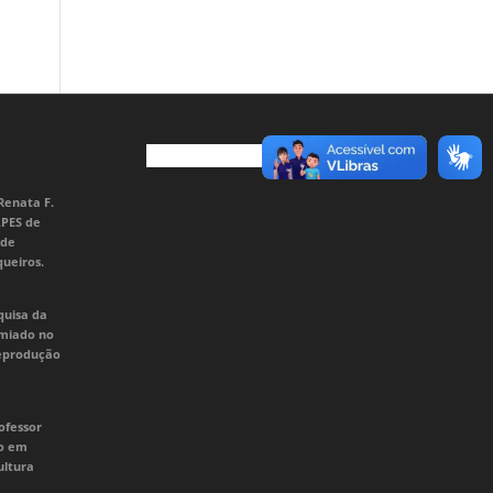
Renata F.
APES de
 de
queiros.
quisa da
emiado no
Reprodução
ofessor
do em
ultura