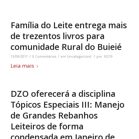
Família do Leite entrega mais
de trezentos livros para
comunidade Rural do Buieié
/
/
/
13/09/2017
0 Comentários
em
Uncategorized
por
10219
Leia mais
DZO oferecerá a disciplina
Tópicos Especiais III: Manejo
de Grandes Rebanhos
Leiteiros de forma
condensada em Janeiro de