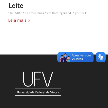
Leite
/
/
/
14/06/2017
0 Comentários
em
Uncategorized
por
10219
Leia mais