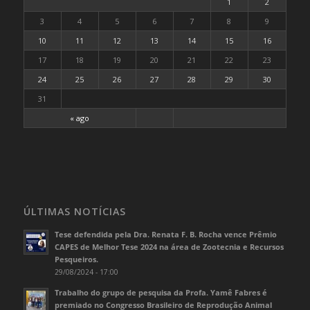
1
2
3
4
5
6
7
8
9
10
11
12
13
14
15
16
17
18
19
20
21
22
23
24
25
26
27
28
29
30
31
« ago
ÚLTIMAS NOTÍCIAS
Tese defendida pela Dra. Renata F. B. Rocha vence Prêmio
CAPES de Melhor Tese 2024 na área de Zootecnia e Recursos
Pesqueiros.
29/08/2024 - 17:00
Trabalho do grupo de pesquisa da Profa. Yamê Fabres é
premiado no Congresso Brasileiro de Reprodução Animal