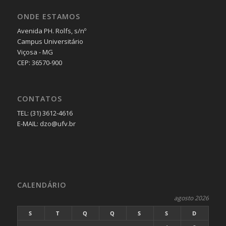
ONDE ESTAMOS
Avenida PH. Rolfs, s/nº
Campus Universitário
Viçosa - MG
CEP: 36570-900
CONTATOS
TEL: (31) 3612-4616
E-MAIL: dzo@ufv.br
CALENDÁRIO
agosto 2026
S
T
Q
Q
S
S
D