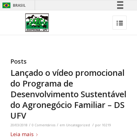
BRASIL
Simplifique!
Comunica BR
Participe
Acesso à informação
Legislação
Posts
Canais
Lançado o vídeo promocional
do Programa de
Desenvolvimento Sustentável
do Agronegócio Familiar – DS
UFV
/
/
/
20/03/2018
0 Comentários
em
Uncategorized
por
10219
Leia mais