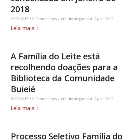
2018
/
/
/
13/09/2017
0 Comentários
em
Uncategorized
por
10219
Leia mais
A Família do Leite está
recolhendo doações para a
Biblioteca da Comunidade
Buieié
/
/
/
30/06/2017
0 Comentários
em
Uncategorized
por
10219
Leia mais
Processo Seletivo Família do