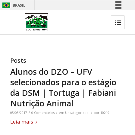
BRASIL
Simplifique!
Comunica BR
Participe
Acesso à informação
Legislação
Posts
Canais
Alunos do DZO – UFV
selecionados para o estágio
da DSM | Tortuga | Fabiani
Nutrição Animal
/
/
/
05/08/2017
0 Comentários
em
Uncategorized
por
10219
Leia mais