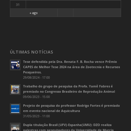
31
« ago
ÚLTIMAS NOTÍCIAS
Tese defendida pela Dra. Renata F. B. Rocha vence Prêmio
CAPES de Melhor Tese 2024 na área de Zootecnia e Recursos
Pesqueiros.
29/08/2024 - 17:00
Trabalho do grupo de pesquisa da Profa. Yamê Fabres é
premiado no Congresso Brasileiro de Reprodução Animal
09/06/2023 - 15:00
Projeto de pesquisa do professor Rodrigo Fortes é premiado
em evento nacional de Aquicultura
31/05/2023 - 11:00
Dupla titulação Brasil (UFV)-Espanha(UMU): DZO realiza
palestras com pesquisadores da Universidade de Murcia