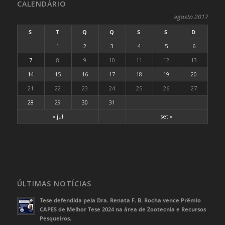
CALENDÁRIO
agosto 2017
S
T
Q
Q
S
S
D
1
2
3
4
5
6
7
8
9
10
11
12
13
14
15
16
17
18
19
20
21
22
23
24
25
26
27
28
29
30
31
« jul
set »
ÚLTIMAS NOTÍCIAS
Tese defendida pela Dra. Renata F. B. Rocha vence Prêmio
CAPES de Melhor Tese 2024 na área de Zootecnia e Recursos
Pesqueiros.