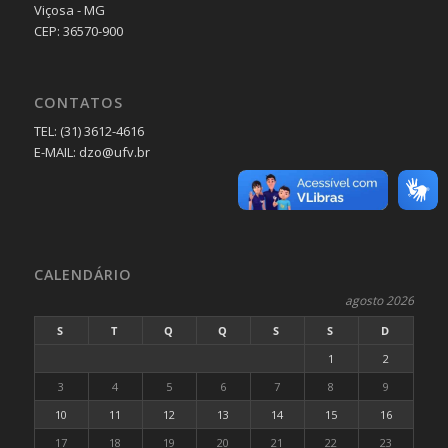
Viçosa - MG
CEP: 36570-900
CONTATOS
TEL: (31) 3612-4616
E-MAIL: dzo@ufv.br
CALENDÁRIO
agosto 2026
S
T
Q
Q
S
S
D
1
2
3
4
5
6
7
8
9
10
11
12
13
14
15
16
17
18
19
20
21
22
23