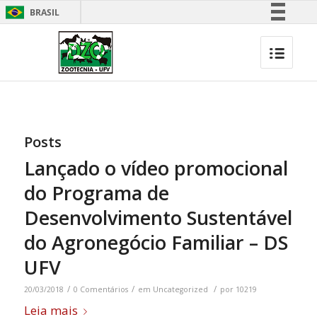
BRASIL
Simplifique!
Comunica BR
Participe
Acesso à informação
Legislação
Posts
Canais
Lançado o vídeo promocional
do Programa de
Desenvolvimento Sustentável
do Agronegócio Familiar – DS
UFV
/
/
/
20/03/2018
0 Comentários
em
Uncategorized
por
10219
Leia mais