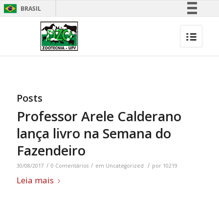
BRASIL
Simplifique!
Comunica BR
Participe
Acesso à informação
Legislação
Posts
Canais
Professor Arele Calderano
lança livro na Semana do
Fazendeiro
/
/
/
30/08/2017
0 Comentários
em
Uncategorized
por
10219
Leia mais