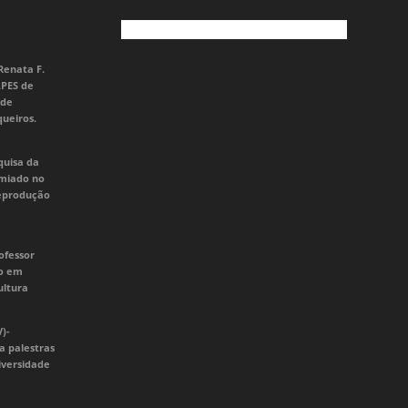
Renata F.
APES de
 de
queiros.
quisa da
emiado no
Reprodução
ofessor
do em
ultura
V)-
a palestras
iversidade