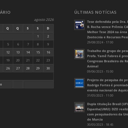
ÁRIO
ÚLTIMAS NOTÍCIAS
agosto 2026
Tese defendida pela Dra. 
B. Rocha vence Prêmio C
Q
Q
S
S
D
Melhor Tese 2024 na área
1
2
Zootecnia e Recursos Pes
29/08/2024 - 17:00
5
6
7
8
9
Trabalho do grupo de pes
12
13
14
15
16
Profa. Yamê Fabres é pr
19
20
21
22
23
Congresso Brasileiro de 
Animal
26
27
28
29
30
09/06/2023 - 15:00
Projeto de pesquisa do pr
go
Rodrigo Fortes é premia
evento nacional de Aquic
31/05/2023 - 11:00
Dupla titulação Brasil (UF
Espanha(UMU): DZO realiz
com pesquisadores da Un
de Murcia
30/05/2023 - 18:45