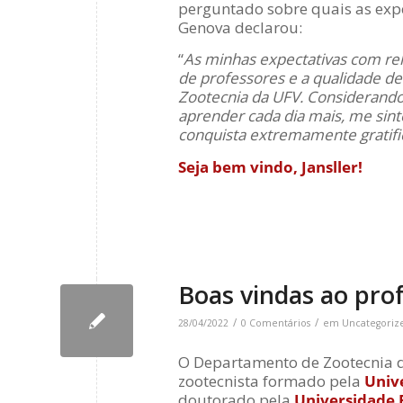
perguntado sobre quais as exp
Genova declarou:
“
As minhas expectativas com rel
de professores e a qualidade de
Zootecnia da UFV. Considerando 
aprender cada dia mais, me sin
conquista extremamente gratifi
Seja bem vindo, Jansller!
Boas vindas ao pro
/
/
28/04/2022
0 Comentários
em
Uncategoriz
O Departamento de Zootecnia d
zootecnista formado pela
Univ
doutorado pela
Universidade 