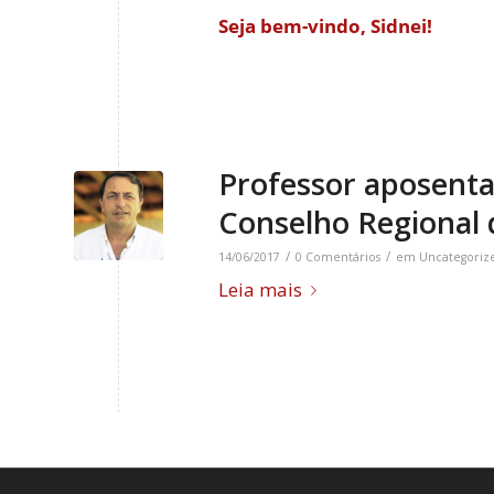
Seja bem-vindo, Sidnei!
Professor aposent
Conselho Regional 
/
/
14/06/2017
0 Comentários
em
Uncategoriz
Leia mais