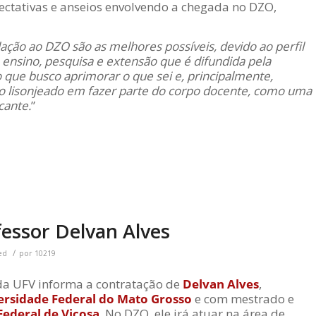
ectativas e anseios envolvendo a chegada no DZO,
ação ao DZO são as melhores possíveis, devido ao perfil
 ensino, pesquisa e extensão que é difundida pela
que busco aprimorar o que sei e, principalmente,
to lisonjeado em fazer parte do corpo docente, como uma
cante.
”
fessor Delvan Alves
/
ed
por
10219
a UFV informa a contratação de
Delvan Alves
,
ersidade Federal do Mato Grosso
e com mestrado e
Federal de Viçosa
. No DZO, ele irá atuar na área de