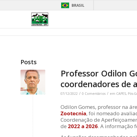
BRASIL
Posts
Professor Odilon 
coordenadores de a
/
/
07/12/2022
0 Comentários
em
CAPES
,
Pós-G
Odilon Gomes, professor na ár
Zootecnia
, foi nomeado avalia
Coordenação de Aperfeiçoament
de
2022 a 2026
. A informação 