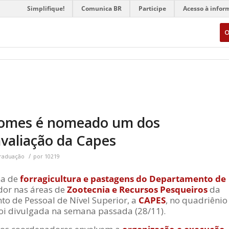
Simplifique!
Comunica BR
Participe
Acesso à infor
O
Gomes é nomeado um dos
valiação da Capes
/
raduação
por
10219
ea de
forragicultura e pastagens do Departamento de
dor nas áreas de
Zootecnia e Recursos Pesqueiros
da
o de Pessoal de Nível Superior, a
CAPES
, no quadriênio
foi divulgada na semana passada (28/11).