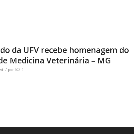
ado da UFV recebe homenagem do
de Medicina Veterinária – MG
/
ed
por
10219