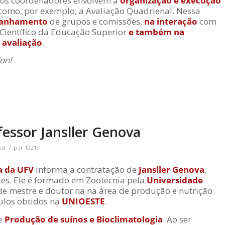
os coordenadores envolvem a
organização e execução
 como, por exemplo, a Avaliação Quadrienal. Nessa
panhamento
de grupos e comissões,
na interação
com
ientífico da Educação Superior
e também na
 avaliação
.
on!
fessor Jansller Genova
/
ed
por
10219
a da UFV
informa a contratação de
Jansller Genova
,
tes. Ele é formado em Zootecnia pela
Universidade
de mestre e doutor na na área de produção e nutrição
ulos obtidos na
UNIOESTE
.
de
Produção de suínos e Bioclimatologia
. Ao ser