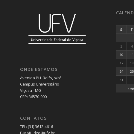
CALEND
S
T
3
4
10
11
17
18
ONDE ESTAMOS
24
25
Avenida PH. Rolfs, s/nº
31
Campus Universitário
« a
Viçosa - MG
CEP: 36570-900
CONTATOS
TEL: (31) 3612-4616
E-MAIL: dzo@ufv.br