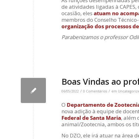
As funções desempenhadas pel
de atividades ligadas à CAPES,
ocasião, eles
atuam no acom
membros do Conselho Técnico-C
organização dos processos de
Parabenizamos o professor Odil
Boas Vindas ao pro
/
/
06/05/2022
0 Comentários
em
Uncategoriz
O
Departamento de Zootecni
nova adição à equipe de docen
Federal de Santa Maria
, além 
animal/Zootecnia, ambos os tít
No DZO, ele irá atuar na área 