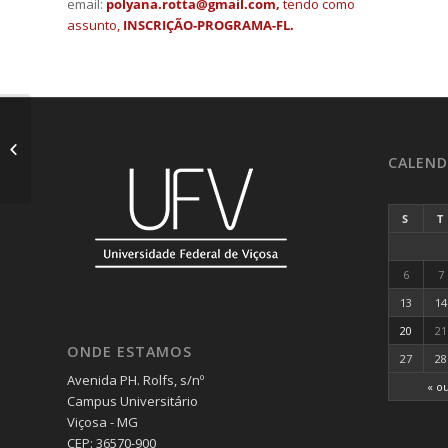
email:
polyana.rotta@gmail.com,
tendo como
assunto,
INSCRIÇÃO-PROGRAMA-FL.
Departamento de
Zootecnia recebe
alunos intercambistas
CALEND
da Holanda através
de...
S
T
6
7
13
14
20
21
ONDE ESTAMOS
27
28
Avenida PH. Rolfs, s/nº
« o
Campus Universitário
Viçosa - MG
CEP: 36570-900