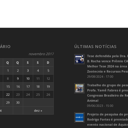
ÁRIO
ÚLTIMAS NOTÍCIAS
novembro 2017
Tese defendida pela Dra. 
B. Rocha vence Prêmio C
Q
Q
S
S
D
Melhor Tese 2024 na área
1
2
3
4
5
Zootecnia e Recursos Pes
29/08/2024 - 17:00
8
9
10
11
12
Trabalho do grupo de pes
15
16
17
18
19
Profa. Yamê Fabres é pr
22
23
24
25
26
Congresso Brasileiro de 
Animal
29
30
09/06/2023 - 15:00
ut
dez »
Projeto de pesquisa do pr
Rodrigo Fortes é premia
evento nacional de Aquic