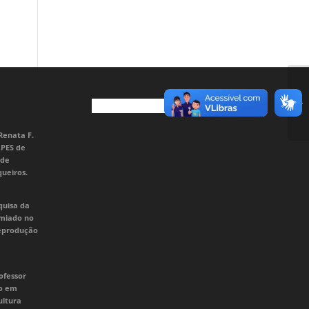
Renata F.
APES de
 de
queiros.
quisa da
emiado no
Reprodução
ofessor
do em
ultura