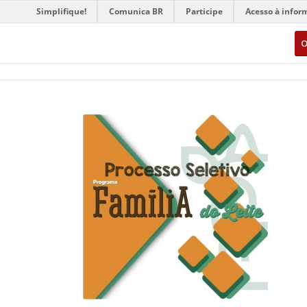
Simplifique!
Comunica BR
Participe
Acesso à infor
O