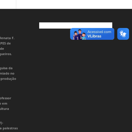
Renata F.
APES de
 de
queiros.
quisa da
emiado no
Reprodução
ofessor
do em
ultura
V)-
a palestras