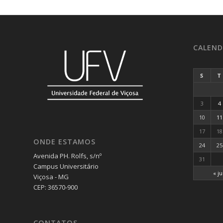
CALEND
S
T
3
4
10
11
17
18
ONDE ESTAMOS
24
25
Avenida PH. Rolfs, s/nº
31
Campus Universitário
« j
Viçosa - MG
CEP: 36570-900
CONTATOS