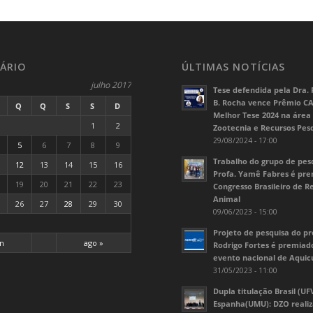
ÁRIO
ÚLTIMAS NOTÍCIAS
julho 2017
Tese defendida pela Dra. 
B. Rocha vence Prêmio C
Q
Q
S
S
D
Melhor Tese 2024 na área
1
2
Zootecnia e Recursos Pes
29/08/2024 - 17:00
5
6
7
8
9
Trabalho do grupo de pes
12
13
14
15
16
Profa. Yamê Fabres é pr
19
20
21
22
23
Congresso Brasileiro de 
Animal
26
27
28
29
30
09/06/2023 - 15:00
Projeto de pesquisa do pr
un
ago »
Rodrigo Fortes é premia
evento nacional de Aquic
31/05/2023 - 11:00
Dupla titulação Brasil (UF
Espanha(UMU): DZO realiz