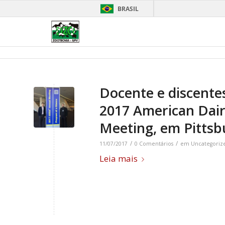
BRASIL
Docente e discente
2017 American Dair
Meeting, em Pitts
/
/
11/07/2017
0 Comentários
em
Uncategoriz
Leia mais