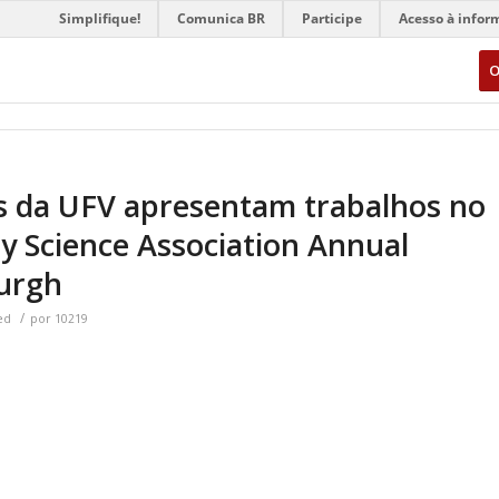
Simplifique!
Comunica BR
Participe
Acesso à infor
O
s da UFV apresentam trabalhos no
y Science Association Annual
burgh
/
ed
por
10219