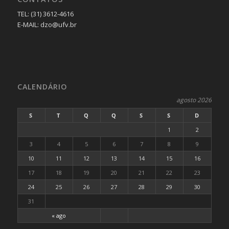
TEL: (31) 3612-4616
E-MAIL: dzo@ufv.br
CALENDÁRIO
agosto 2026
S
T
Q
Q
S
S
D
1
2
3
4
5
6
7
8
9
10
11
12
13
14
15
16
17
18
19
20
21
22
23
24
25
26
27
28
29
30
31
« ago