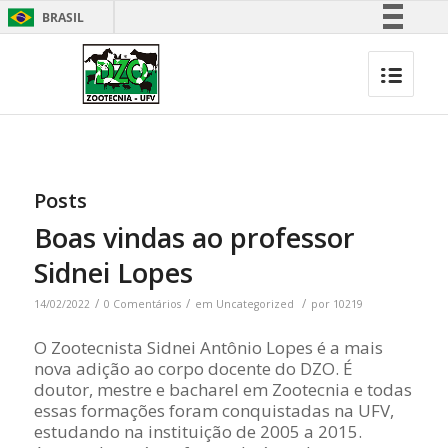
BRASIL
Simplifique!
Comunica BR
Participe
Acesso à informação
Legislação
Posts
Canais
Boas vindas ao professor
Sidnei Lopes
/
/
/
14/02/2022
0 Comentários
em
Uncategorized
por
10219
O Zootecnista Sidnei Antônio Lopes é a mais
nova adição ao corpo docente do DZO. É
doutor, mestre e bacharel em Zootecnia e todas
essas formações foram conquistadas na UFV,
estudando na instituição de 2005 a 2015.