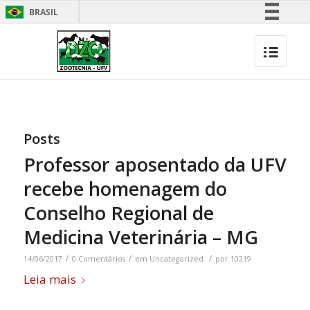
BRASIL
Simplifique!
Comunica BR
Participe
Acesso à informação
Legislação
Posts
Canais
Professor aposentado da UFV
recebe homenagem do
Conselho Regional de
Medicina Veterinária – MG
/
/
/
14/06/2017
0 Comentários
em
Uncategorized
por
10219
Leia mais