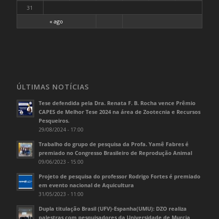
31
« ago
ÚLTIMAS NOTÍCIAS
Tese defendida pela Dra. Renata F. B. Rocha vence Prêmio
CAPES de Melhor Tese 2024 na área de Zootecnia e Recursos
Pesqueiros.
29/08/2024 - 17:00
Trabalho do grupo de pesquisa da Profa. Yamê Fabres é
premiado no Congresso Brasileiro de Reprodução Animal
09/06/2023 - 15:00
Projeto de pesquisa do professor Rodrigo Fortes é premiado
em evento nacional de Aquicultura
31/05/2023 - 11:00
Dupla titulação Brasil (UFV)-Espanha(UMU): DZO realiza
palestras com pesquisadores da Universidade de Murcia