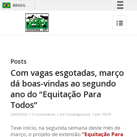
BRASIL
Simplifique!
Comunica BR
Participe
Acesso à informação
Legislação
Posts
Canais
Com vagas esgotadas, março
dá boas-vindas ao segundo
ano do “Equitação Para
Todos”
/
/
/
22/03/2022
0 Comentários
em
Uncategorized
por
10219
Teve início, na segunda semana deste mês de
março, o projeto de extensão
“Equitação Para