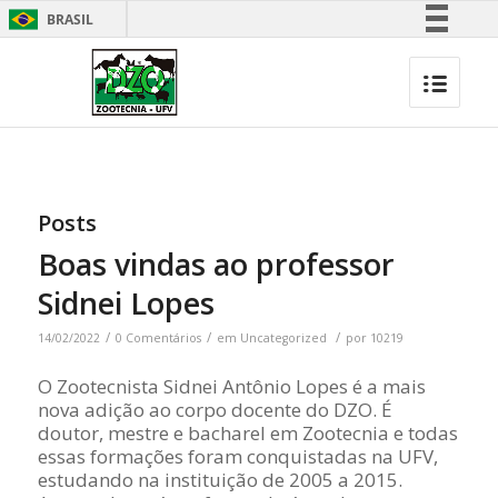
BRASIL
Simplifique!
Comunica BR
Participe
Acesso à informação
Legislação
Posts
Canais
Boas vindas ao professor
Sidnei Lopes
/
/
/
14/02/2022
0 Comentários
em
Uncategorized
por
10219
O Zootecnista Sidnei Antônio Lopes é a mais
nova adição ao corpo docente do DZO. É
doutor, mestre e bacharel em Zootecnia e todas
essas formações foram conquistadas na UFV,
estudando na instituição de 2005 a 2015.