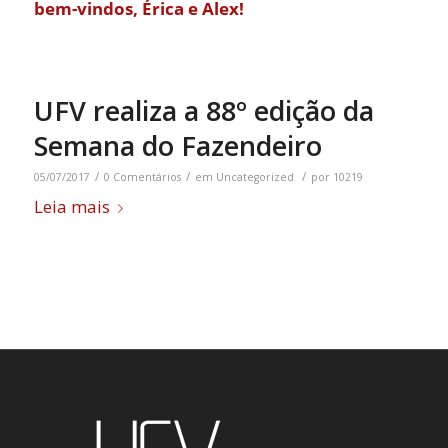
bem-vindos, Érica e Alex!
UFV realiza a 88º edição da
Semana do Fazendeiro
/
/
/
05/07/2017
0 Comentários
em
Uncategorized
por
10219
Leia mais