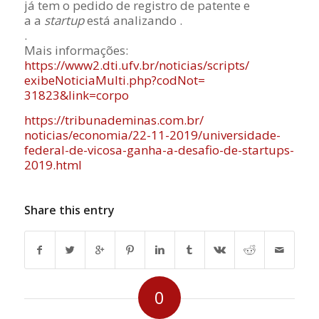
já tem o pedido de registro de patente e
a a
startup
está analizando .
.
Mais informações:
https://www2.dti.ufv.br/
noticias/scripts/
exibeNoticiaMulti.php?codNot=
31823&link=corpo
https://tribunademinas.com.br/
noticias/economia/22-11-2019/
universidade-
federal-de-
vicosa-ganha-a-desafio-de-
startups-
2019.html
Share this entry
0