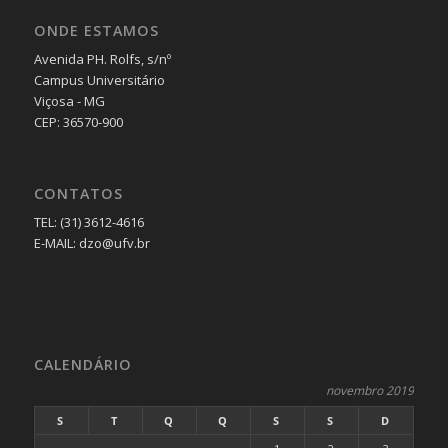
ONDE ESTAMOS
Avenida PH. Rolfs, s/nº
Campus Universitário
Viçosa - MG
CEP: 36570-900
CONTATOS
TEL: (31) 3612-4616
E-MAIL: dzo@ufv.br
CALENDÁRIO
novembro 2019
S
T
Q
Q
S
S
D