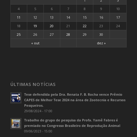
1
2
3
4
5
6
7
8
9
10
11
12
13
14
15
16
17
18
19
20
21
22
23
24
25
26
27
28
29
30
« out
dez »
ÚLTIMAS NOTÍCIAS
Tese defendida pela Dra. Renata F. B. Rocha vence Prêmio
CAPES de Melhor Tese 2024 na área de Zootecnia e Recursos
Pesqueiros.
29/08/2024 - 17:00
Trabalho do grupo de pesquisa da Profa. Yamê Fabres é
premiado no Congresso Brasileiro de Reprodução Animal
09/06/2023 - 15:00