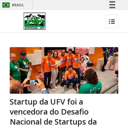
BRASIL
Simplifique!
Comunica BR
Participe
Acesso à informação
Legislação
Canais
Startup da UFV foi a
vencedora do Desafio
Nacional de Startups da