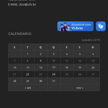
E-MAIL: dzo@ufv.br
CALENDÁRIO
outubro 2019
S
T
Q
Q
S
S
D
1
2
3
4
5
6
7
8
9
10
11
12
13
14
15
16
17
18
19
20
21
22
23
24
25
26
27
28
29
30
31
« set
nov »