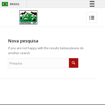
BRASIL
Simplifique!
Comunica BR
Participe
Acesso à informação
Legislação
Nova pesquisa
Canais
If you are not happy with the results below please do
another search