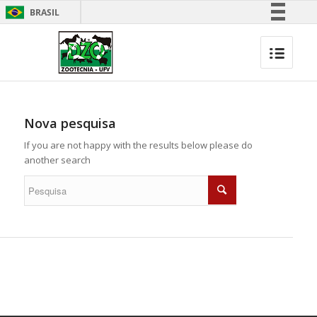
BRASIL
Simplifique!
Comunica BR
Participe
Acesso à informação
Legislação
Nova pesquisa
Canais
If you are not happy with the results below please do
another search