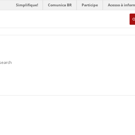
Simplifique!
Comunica BR
Participe
Acesso à infor
O
 search