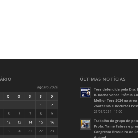
ÁRIO
ÚLTIMAS NOTÍCIAS
agosto 2026
Tese defendida pela Dra. 
B. Rocha vence Prêmio C
Q
Q
S
S
D
Melhor Tese 2024 na área
1
2
Zootecnia e Recursos Pes
29/08/2024 - 17:00
5
6
7
8
9
Trabalho do grupo de pes
12
13
14
15
16
Profa. Yamê Fabres é pr
19
20
21
22
23
Congresso Brasileiro de 
Animal