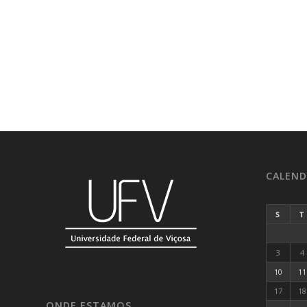
CALEND
S
T
3
4
10
11
17
18
ONDE ESTAMOS