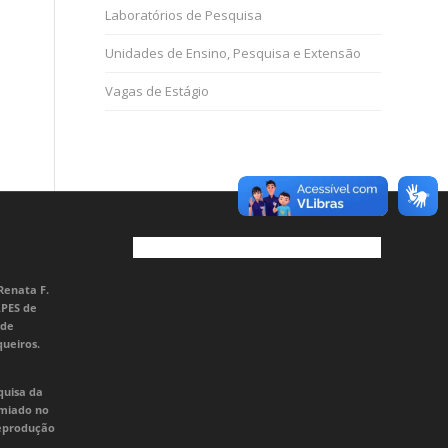
Laboratórios de Pesquisa
Unidades de Ensino, Pesquisa e Extensão
Vagas de Estágio
Renata F.
APES de
 de
queiros.
quisa da
emiado no
Reprodução