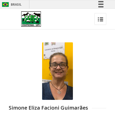
BRASIL
Simplifique!
Comunica BR
Participe
Acesso à informação
Legislação
Canais
Simone Eliza Facioni Guimarães