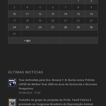
1
2
3
4
5
6
7
8
9
10
11
12
13
14
15
16
17
18
19
20
21
22
23
24
25
26
27
28
29
30
31
« ago
ÚLTIMAS NOTÍCIAS
Tese defendida pela Dra. Renata F. B. Rocha vence Prêmio
CAPES de Melhor Tese 2024 na área de Zootecnia e Recursos
Pesqueiros.
29/08/2024 - 17:00
Trabalho do grupo de pesquisa da Profa. Yamê Fabres é
premiado no Congresso Brasileiro de Reprodução Animal