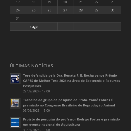
17
18
19
20
21
22
23
24
25
26
27
28
29
30
31
« ago
ÚLTIMAS NOTÍCIAS
Tese defendida pela Dra. Renata F. B. Rocha vence Prêmio
CAPES de Melhor Tese 2024 na área de Zootecnia e Recursos
Pesqueiros.
29/08/2024 - 17:00
Trabalho do grupo de pesquisa da Profa. Yamê Fabres é
premiado no Congresso Brasileiro de Reprodução Animal
09/06/2023 - 15:00
Projeto de pesquisa do professor Rodrigo Fortes é premiado
em evento nacional de Aquicultura
31/05/2023 - 11:00