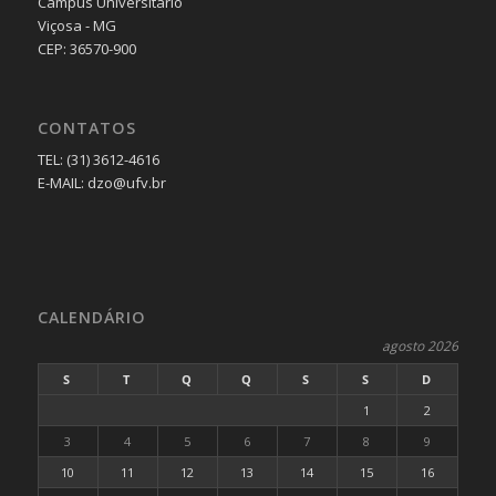
Campus Universitário
Viçosa - MG
CEP: 36570-900
CONTATOS
TEL: (31) 3612-4616
E-MAIL: dzo@ufv.br
CALENDÁRIO
agosto 2026
S
T
Q
Q
S
S
D
1
2
3
4
5
6
7
8
9
10
11
12
13
14
15
16