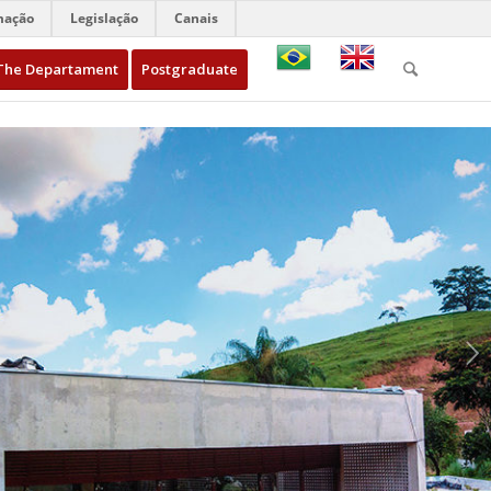
mação
Legislação
Canais
The Departament
Postgraduate
Next