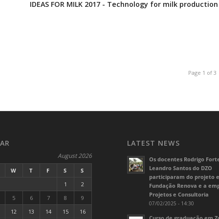
IDEAS FOR MILK 2017 - Technology for milk production
Page 1 of 3
AR
LATEST NEWS
August 2026
Os docentes Rodrigo Fort
Leandro Santos do DZO
W
T
F
S
S
participaram do projeto 
1
2
Fundação Renova e a em
Projetos e Consultoria
5
6
7
8
9
07/02/2025 - 14:30
12
13
14
15
16
Curso de graduação em Z