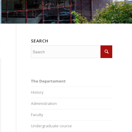
SEARCH
The Departament
History
Administration
Faculty
Undergraduate course