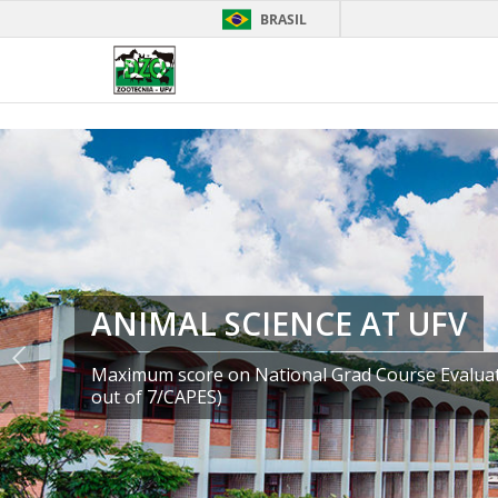
BRASIL
ANIMAL SCIENCE AT UFV
Maximum score on National Grad Course Evaluat
out of 7/CAPES)