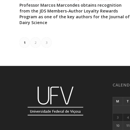
Professor Marcos Marcondes obtains recognition
from the JDS Members-Author Loyalty Rewards
Program as one of the key authors for the Journal of
Dairy Science
1
2
3
CALEND
M
T
3
4
10
11