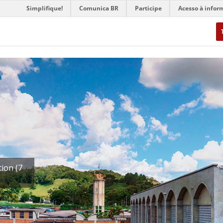
Simplifique!
Comunica BR
Participe
Acesso à infor
ion (7