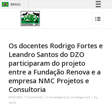
BRASIL
Simplifique!
Comunica BR
Participe
Acesso à informação
Legislação
Os docentes Rodrigo Fortes e
Canais
Leandro Santos do DZO
participaram do projeto
entre a Fundação Renova e a
empresa NMC Projetos e
Consultoria
/
/
/
07/02/2025
0 Comments
in
Uncategorized
,
Uncategorized
by
10219