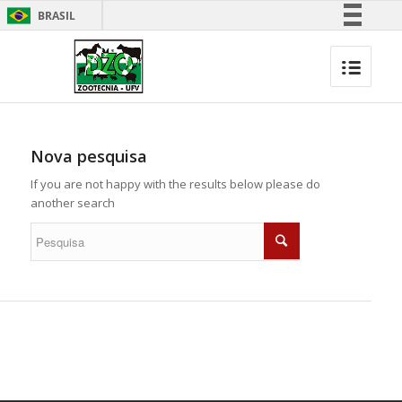
BRASIL
Simplifique!
Comunica BR
Participe
Acesso à informação
Legislação
Nova pesquisa
Canais
If you are not happy with the results below please do
another search