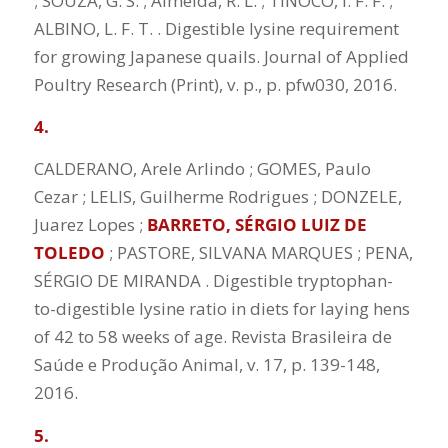
; SOUZA, G. S. ; Almeida, R. L. ; TINOCO, I. F. F. ;
ALBINO, L. F. T. . Digestible lysine requirement
for growing Japanese quails. Journal of Applied
Poultry Research (Print), v. p., p. pfw030, 2016.
4.
CALDERANO, Arele Arlindo ; GOMES, Paulo
Cezar ; LELIS, Guilherme Rodrigues ; DONZELE,
Juarez Lopes ;
BARRETO, SÉRGIO LUIZ DE
TOLEDO
; PASTORE, SILVANA MARQUES ; PENA,
SÉRGIO DE MIRANDA . Digestible tryptophan-
to-digestible lysine ratio in diets for laying hens
of 42 to 58 weeks of age. Revista Brasileira de
Saúde e Produção Animal, v. 17, p. 139-148,
2016.
5.