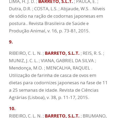
LIMA, H. J. D. ;
BARRETO, S.L.T.
; PAULA, E. ;
Dutra, D.R. ; COSTA, L.S. ; Abjaude, W.S. . Níveis
de sódio na ração de codornas japonesas em
postura.. Revista Brasileira de Saúde e
Produção Animal, v. 16, p. 73-81, 2015.
9.
RIBEIRO, C. L. N. ;
BARRETO, S.L.T.
; REIS, R. S. ;
MUNIZ, J. C. L. ; VIANA, GABRIEL DA SILVA ;
Mendonça, M.O. ; MENCALHA, RAQUEL .
Utilização de farinha de casca de ovos em
dietas para codornizes japonesas na fase de 11
a 25 semanas de idade. Revista de Ciências
Agrárias (Lisboa), v. 38, p. 11-17, 2015.
10.
RIBEIRO, C. L. N. ;
BARRETO, S.L.T.
; BRUMANO,