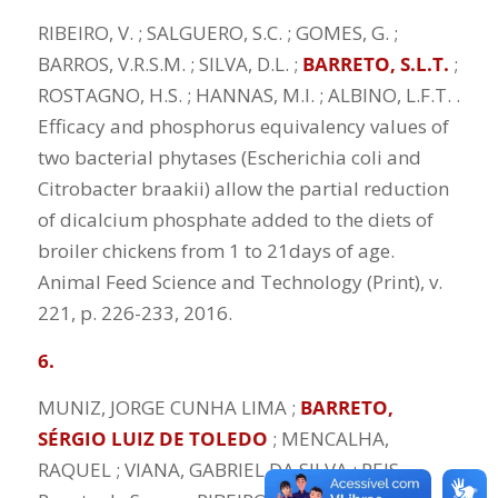
RIBEIRO, V. ; SALGUERO, S.C. ; GOMES, G. ;
BARROS, V.R.S.M. ; SILVA, D.L. ;
BARRETO, S.L.T.
;
ROSTAGNO, H.S. ; HANNAS, M.I. ; ALBINO, L.F.T. .
Efficacy and phosphorus equivalency values of
two bacterial phytases (Escherichia coli and
Citrobacter braakii) allow the partial reduction
of dicalcium phosphate added to the diets of
broiler chickens from 1 to 21days of age.
Animal Feed Science and Technology (Print), v.
221, p. 226-233, 2016.
6.
MUNIZ, JORGE CUNHA LIMA ;
BARRETO,
SÉRGIO LUIZ DE TOLEDO
; MENCALHA,
RAQUEL ; VIANA, GABRIEL DA SILVA ; REIS,