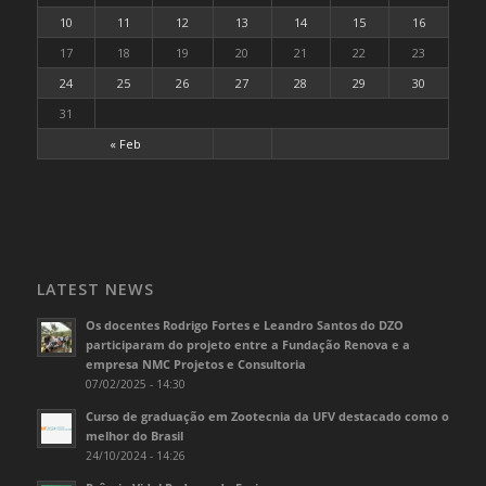
10
11
12
13
14
15
16
17
18
19
20
21
22
23
24
25
26
27
28
29
30
31
« Feb
LATEST NEWS
Os docentes Rodrigo Fortes e Leandro Santos do DZO
participaram do projeto entre a Fundação Renova e a
empresa NMC Projetos e Consultoria
07/02/2025 - 14:30
Curso de graduação em Zootecnia da UFV destacado como o
melhor do Brasil
24/10/2024 - 14:26