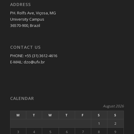
ADDRESS
PH. Rolfs Ave, Viçosa, MG
University Campus
36570-900, Brazil
CONTACT US
PHONE: +55 (31) 3612-4616
E-MAIL: dzo@ufv.br
CALENDAR
August 2026
M
T
W
T
F
S
S
1
2
3
4
5
6
7
8
9