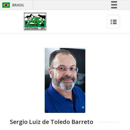
BRASIL
Simplifique!
Comunica BR
Participe
Acesso à informação
Legislação
Canais
Sergio Luiz de Toledo Barreto