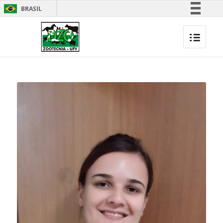
BRASIL
Simplifique!
Comunica BR
Participe
Acesso à informação
Legislação
Canais