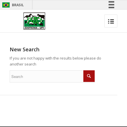
BRASIL
Simplifique!
Comunica BR
Participe
Acesso à informação
Legislação
New Search
Canais
If you are not happy with the results below please do
another search