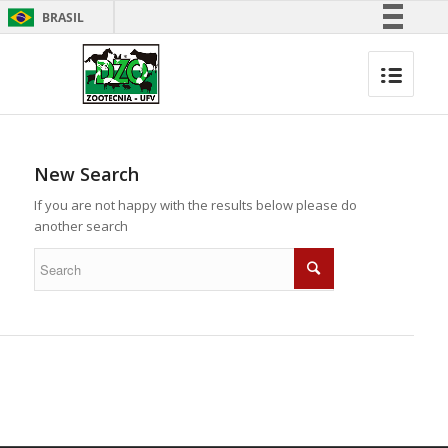
BRASIL
Simplifique!
Comunica BR
Participe
Acesso à informação
Legislação
New Search
Canais
If you are not happy with the results below please do
another search