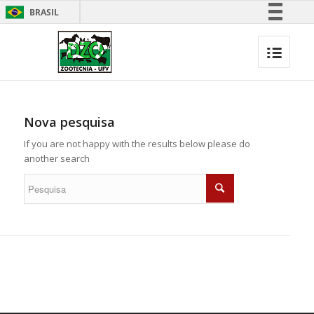
BRASIL
Simplifique!
Comunica BR
Participe
Acesso à informação
Legislação
Nova pesquisa
Canais
If you are not happy with the results below please do
another search