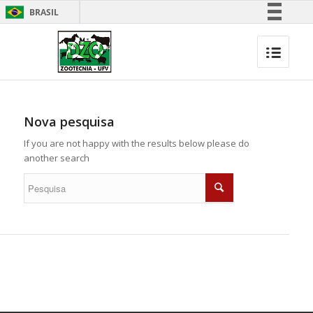
BRASIL
Simplifique!
Comunica BR
Participe
Acesso à informação
Legislação
Nova pesquisa
Canais
If you are not happy with the results below please do
another search