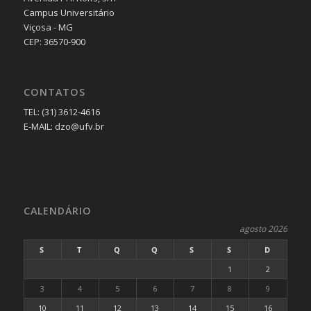
Campus Universitário
Viçosa - MG
CEP: 36570-900
CONTATOS
TEL: (31) 3612-4616
E-MAIL: dzo@ufv.br
CALENDÁRIO
agosto 2026
S
T
Q
Q
S
S
D
1
2
3
4
5
6
7
8
9
10
11
12
13
14
15
16