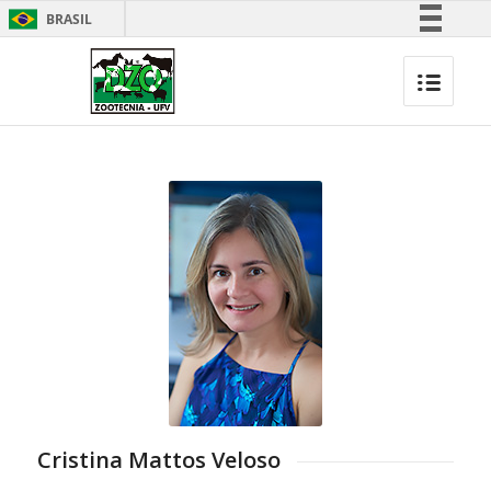
BRASIL
Simplifique!
Comunica BR
Participe
Acesso à informação
Legislação
Canais
Cristina Mattos Veloso