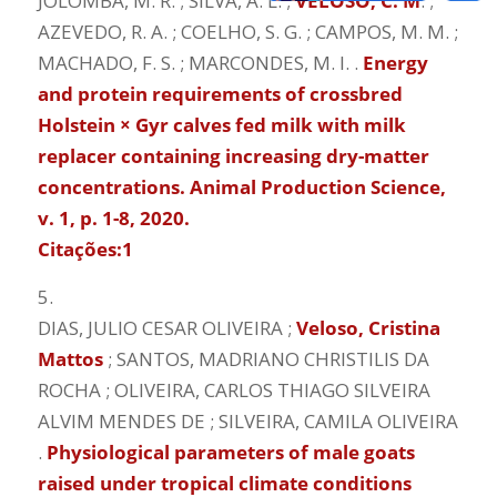
JOLOMBA, M. R. ; SILVA, A. L. ;
VELOSO, C. M
. ;
AZEVEDO, R. A. ; COELHO, S. G. ; CAMPOS, M. M. ;
MACHADO, F. S. ; MARCONDES, M. I. .
Energy
and protein requirements of crossbred
Holstein × Gyr calves fed milk with milk
replacer containing increasing dry-matter
concentrations. Animal Production Science,
v. 1, p. 1-8, 2020.
Citações:1
5.
DIAS, JULIO CESAR OLIVEIRA ;
Veloso, Cristina
Mattos
; SANTOS, MADRIANO CHRISTILIS DA
ROCHA ; OLIVEIRA, CARLOS THIAGO SILVEIRA
ALVIM MENDES DE ; SILVEIRA, CAMILA OLIVEIRA
.
Physiological parameters of male goats
raised under tropical climate conditions