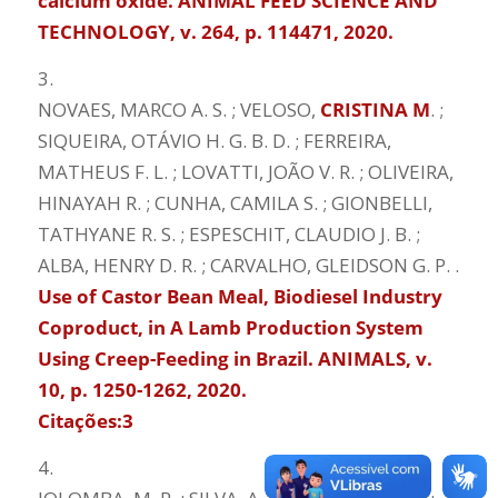
calcium oxide. ANIMAL FEED SCIENCE AND
TECHNOLOGY, v. 264, p. 114471, 2020.
3.
NOVAES, MARCO A. S. ; VELOSO,
CRISTINA M
. ;
SIQUEIRA, OTÁVIO H. G. B. D. ; FERREIRA,
MATHEUS F. L. ; LOVATTI, JOÃO V. R. ; OLIVEIRA,
HINAYAH R. ; CUNHA, CAMILA S. ; GIONBELLI,
TATHYANE R. S. ; ESPESCHIT, CLAUDIO J. B. ;
ALBA, HENRY D. R. ; CARVALHO, GLEIDSON G. P. .
Use of Castor Bean Meal, Biodiesel Industry
Coproduct, in A Lamb Production System
Using Creep-Feeding in Brazil. ANIMALS, v.
10, p. 1250-1262, 2020.
Citações:3
4.