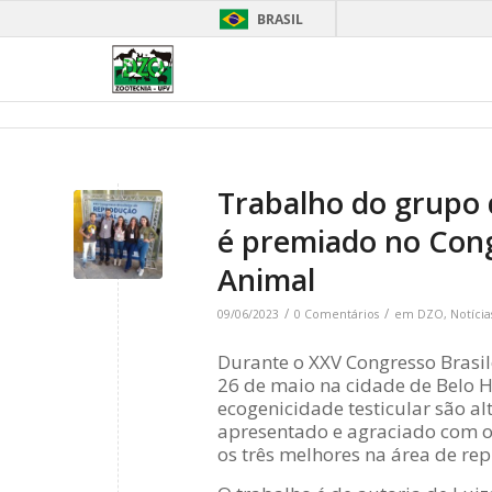
BRASIL
Trabalho do grupo 
é premiado no Cong
Animal
/
/
09/06/2023
0 Comentários
em
DZO
,
Notícia
Durante o XXV Congresso Brasil
26 de maio na cidade de Belo H
ecogenicidade testicular são a
apresentado e agraciado com o 
os três melhores na área de re