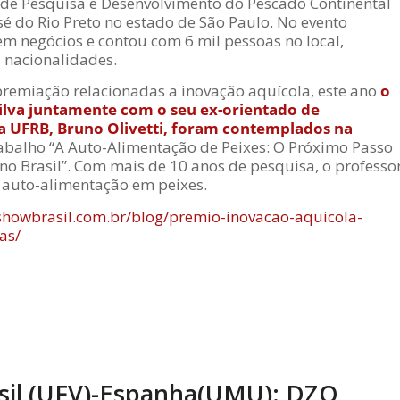
 de Pesquisa e Desenvolvimento do Pescado Continental
sé do Rio Preto no estado de São Paulo. No evento
m negócios e contou com 6 mil pessoas no local,
s nacionalidades.
 premiação relacionadas a inovação aquícola, este ano
o
Silva juntamente com o seu ex-orientado de
a UFRB, Bruno Olivetti, foram contemplados na
abalho “A Auto-Alimentação de Peixes: O Próximo Passo
 no Brasil”. Com mais de 10 anos de pesquisa, o professo
a auto-alimentação em peixes.
ishowbrasil.com.br/blog/premio-inovacao-aquicola-
tas/
asil (UFV)-Espanha(UMU): DZO