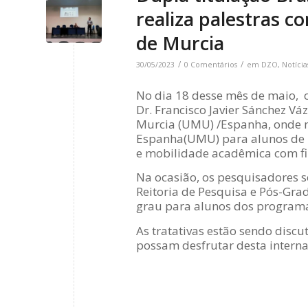
realiza palestras 
de Murcia
/
/
30/05/2023
0 Comentários
em
DZO
,
Notícia
No dia 18 desse mês de maio, 
Dr. Francisco Javier Sánchez Vá
Murcia (UMU) /Espanha, onde mi
Espanha(UMU) para alunos de 
e mobilidade acadêmica com f
Na ocasião, os pesquisadores 
Reitoria de Pesquisa e Pós-Grad
grau para alunos dos programa
As tratativas estão sendo discu
possam desfrutar desta interna