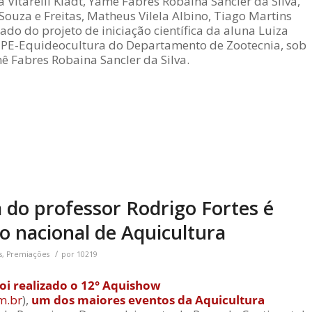
a Vitarelli Kladt, Yamê Fabres Robaina Sancler da Silva,
 Souza e Freitas, Matheus Vilela Albino, Tiago Martins
inado do projeto de iniciação científica da aluna Luiza
UEPE-Equideocultura do Departamento de Zootecnia, sob
ê Fabres Robaina Sancler da Silva.
 do professor Rodrigo Fortes é
 nacional de Aquicultura
/
s
,
Premiações
por
10219
foi realizado o 12° Aquishow
m.br
),
um dos maiores eventos da Aquicultura