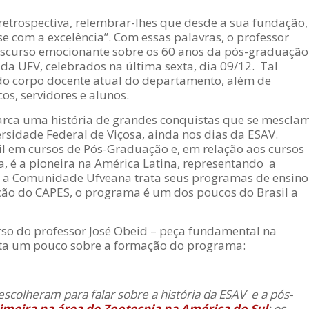
 retrospectiva, relembrar-lhes que desde a sua fundação,
e com a excelência”.
Com essas palavras, o professor
iscurso emocionante sobre os 60 anos da pós-graduação
a UFV, celebrados na última sexta, dia 09/12. Tal
do corpo docente atual do departamento, além de
os, servidores e alunos.
rca uma história de grandes conquistas que se mescla
rsidade Federal de Viçosa, ainda nos dias da ESAV.
il em cursos de Pós-Graduação e, em relação aos cursos
 é a pioneira na América Latina, representando a
 a
Comunidade Ufveana
trata seus programas de ensino
ção do CAPES, o programa é um dos poucos do Brasil a
curso do professor José Obeid – peça fundamental na
nta um pouco sobre a formação do programa:
scolheram para falar sobre a história da ESAV e a pós-
rimeira na área de Zootecnia na América do Sul
: os