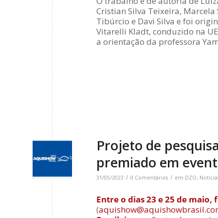
O trabalho é de autoria de Luiz
Cristian Silva Teixeira, Marcela
Tibúrcio e Davi Silva e foi orig
Vitarelli Kladt, conduzido na 
a orientação da professora Yam
Projeto de pesquisa
premiado em evento
/
/
31/05/2023
0 Comentários
em
DZO
,
Notícia
Entre o dias 23 e 25 de maio, 
(
aquishow@aquishowbrasil.co