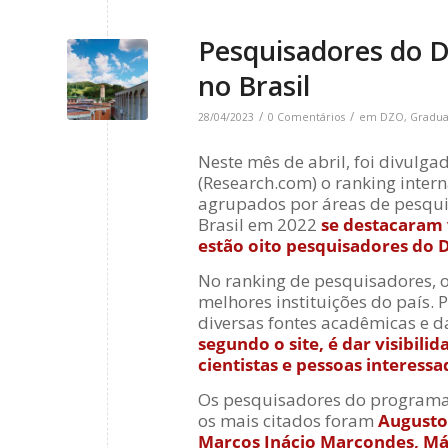
Pesquisadores do D
no Brasil
/
/
28/04/2023
0 Comentários
em
DZO
,
Gradu
Neste mês de abril, foi divulg
(Research.com) o ranking inter
agrupados por áreas de pesquis
Brasil em 2022
se destacaram 
estão oito pesquisadores do
No ranking de pesquisadores, o 
melhores instituições do país. 
diversas fontes acadêmicas e 
segundo o site, é dar visibili
cientistas e pessoas interes
Os pesquisadores do programa
os mais citados
foram
Augusto 
Marcos Inácio Marcondes, Már