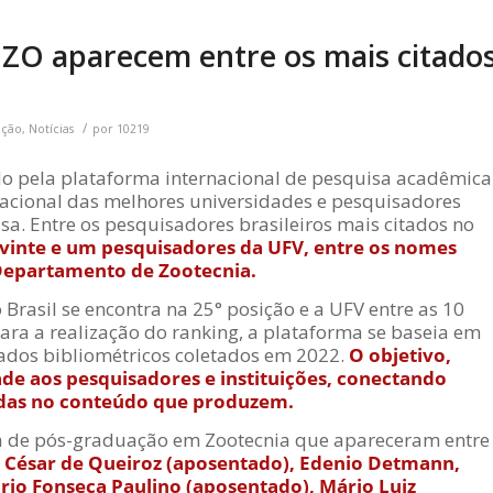
ZO aparecem entre os mais citado
/
ação
,
Notícias
por
10219
ado pela plataforma internacional de pesquisa acadêmica
nacional das melhores universidades e pesquisadores
a. Entre os pesquisadores brasileiros mais citados no
vinte e um pesquisadores da UFV, entre os nomes
 Departamento de Zootecnia.
Brasil se encontra na 25° posição e a UFV entre as 10
Para a realização do ranking, a plataforma se baseia em
dados bibliométricos coletados em 2022.
O objetivo,
dade aos pesquisadores e instituições, conectando
sadas no conteúdo que produzem.
 de pós-graduação em Zootecnia que apareceram entre
César de Queiroz (aposentado), Edenio Detmann,
io Fonseca Paulino (aposentado), Mário Luiz