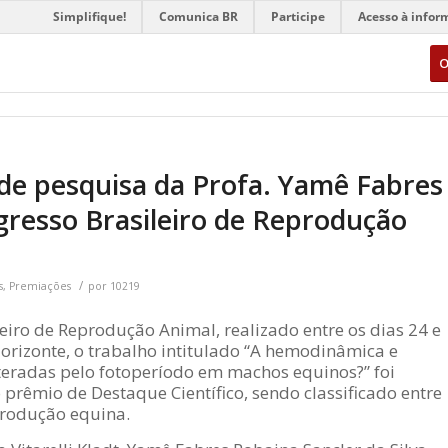
Simplifique!
Comunica BR
Participe
Acesso à infor
O
de pesquisa da Profa. Yamê Fabres
resso Brasileiro de Reprodução
/
s
,
Premiações
por
10219
eiro de Reprodução Animal, realizado entre os dias 24 e
orizonte, o trabalho intitulado “A hemodinâmica e
lteradas pelo fotoperíodo em machos equinos?” foi
prêmio de Destaque Científico, sendo classificado entre
produção equina.