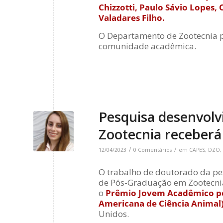
Chizzotti, Paulo Sávio Lopes
Valadares Filho.
O Departamento de Zootecnia p
comunidade acadêmica.
Pesquisa desenvol
Zootecnia receberá
/
/
12/04/2023
0 Comentários
em
CAPES
,
DZO
,
O trabalho de doutorado da pe
de Pós-Graduação em Zootecnia
o
Prêmio Jovem Acadêmico pel
Americana de Ciência Animal
Unidos.