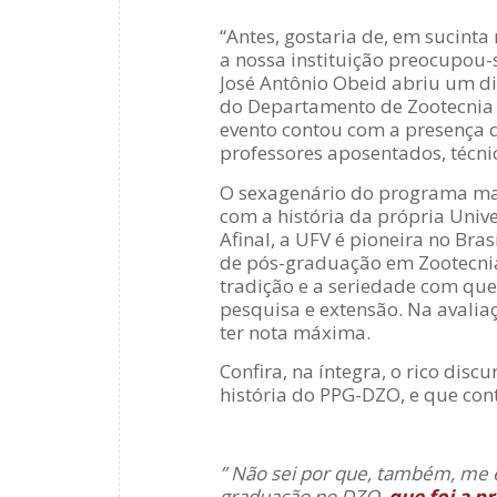
“Antes, gostaria de, em sucinta
a nossa instituição preocupou-s
José Antônio Obeid abriu um d
do Departamento de Zootecnia d
evento contou com a presença 
professores aposentados, técnic
O sexagenário do programa ma
com a história da própria Unive
Afinal,
a UFV é pioneira no Bras
de pós-graduação em Zootecnia,
tradição e a seriedade com que
pesquisa e extensão. Na avalia
ter nota máxima.
Confira, na íntegra, o rico dis
história do PPG-DZO, e que co
” Não sei por que, também, me e
graduação no DZO,
que foi a p