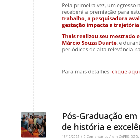
Pela primeira vez, um egresso
receberá a premiação para est
trabalho, a pesquisadora ava
gestação impacta a trajetória
Thaís realizou seu mestrado 
Márcio Souza Duarte
, e duran
periódicos de alta relevância n
Para mais detalhes,
clique aqui
Pós-Graduação em Z
de história e excelê
/
/
15/12/2022
0 Comentários
em
CAPES
,
DZO
,