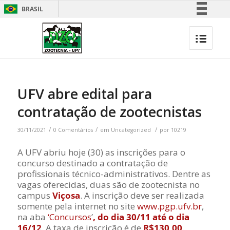
BRASIL
Simplifique!
Comunica BR
Participe
Acesso à informação
Legislação
UFV abre edital para
Canais
contratação de zootecnistas
/
/
/
30/11/2021
0 Comentários
em
Uncategorized
por
10219
A UFV abriu hoje (30) as inscrições para o
concurso destinado a contratação de
profissionais técnico-administrativos. Dentre as
vagas oferecidas, duas são de zootecnista no
campus
Viçosa
. A inscrição deve ser realizada
somente pela internet no site
www.pgp.ufv.br
,
na aba
‘Concursos
’
, do dia 30/11 até o dia
16/12
. A taxa de inscrição é de
R$130,00
.