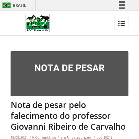
BRASIL
Simplifique!
Comunica BR
Participe
Acesso à informação
Legislação
Canais
Nota de pesar pelo
falecimento do professor
Giovanni Ribeiro de Carvalho
/
/
/
18/08/2021
0 Comentários
em
Uncategorized
por
10219