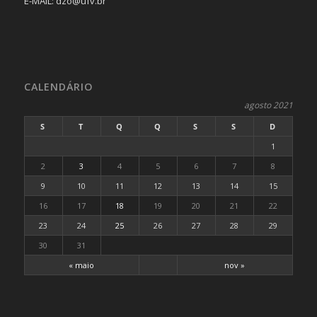
E-MAIL: dzo@ufv.br
CALENDÁRIO
agosto 2021
S
T
Q
Q
S
S
D
1
2
3
4
5
6
7
8
9
10
11
12
13
14
15
16
17
18
19
20
21
22
23
24
25
26
27
28
29
30
31
« maio
nov »