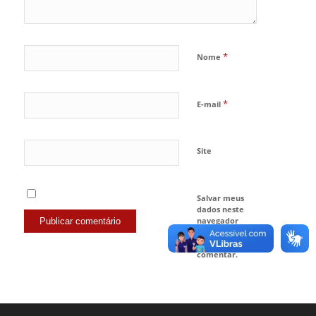
*
Nome
*
E-mail
Site
Salvar meus
dados neste
navegador
para a próxima
vez que eu
comentar.