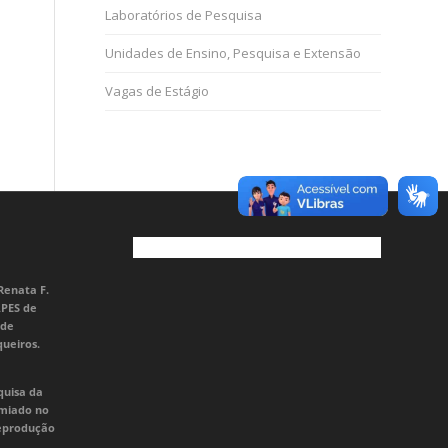
Laboratórios de Pesquisa
Unidades de Ensino, Pesquisa e Extensão
Vagas de Estágio
Renata F.
APES de
 de
queiros.
quisa da
emiado no
Reprodução