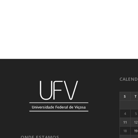
CALEND
S
T
4
5
11
12
18
19
ONDE ESTAMOS