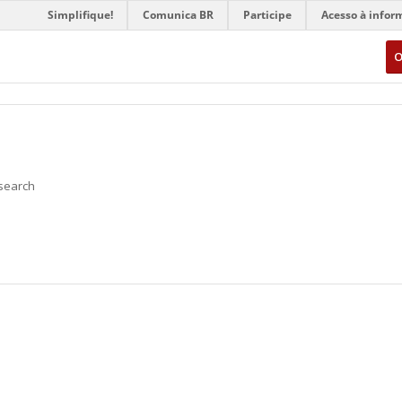
Simplifique!
Comunica BR
Participe
Acesso à infor
O
 search