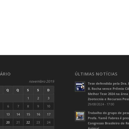
ÁRIO
ÚLTIMAS NOTÍCIAS
novembro 2019
Tese defendida pela Dra. 
B. Rocha vence Prêmio C
Q
Q
S
S
D
Melhor Tese 2024 na área
1
2
3
Zootecnia e Recursos Pes
29/08/2024 - 17:00
6
7
8
9
10
Trabalho do grupo de pes
13
14
15
16
17
Profa. Yamê Fabres é pr
20
21
22
23
24
Congresso Brasileiro de 
Animal