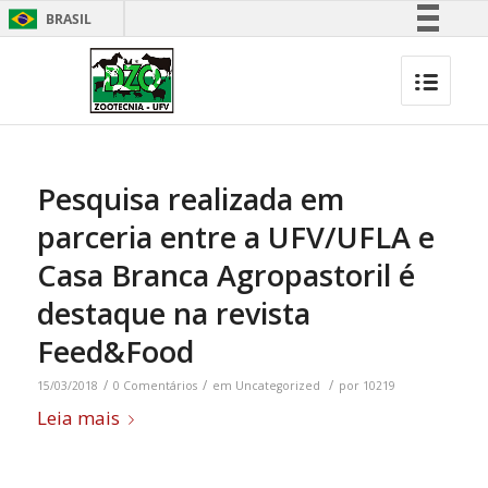
BRASIL
Simplifique!
Comunica BR
Participe
Acesso à informação
Legislação
Pesquisa realizada em
Canais
parceria entre a UFV/UFLA e
Casa Branca Agropastoril é
destaque na revista
Feed&Food
/
/
/
15/03/2018
0 Comentários
em
Uncategorized
por
10219
Leia mais