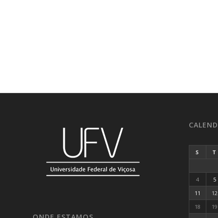
CALEND
S
T
4
5
11
12
18
19
ONDE ESTAMOS