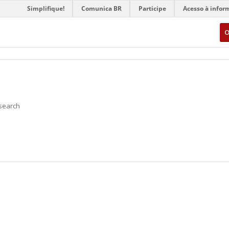
Simplifique!
Comunica BR
Participe
Acesso à infor
O
 search