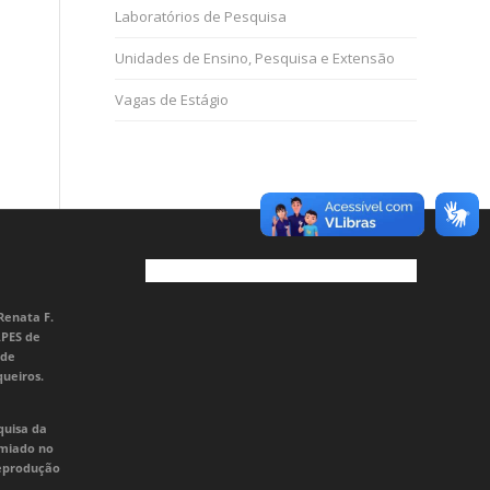
Laboratórios de Pesquisa
Unidades de Ensino, Pesquisa e Extensão
Vagas de Estágio
Renata F.
APES de
 de
queiros.
quisa da
emiado no
Reprodução