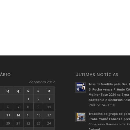
ÁRIO
ÚLTIMAS NOTÍCIAS
dezembro 2017
Tese defendida pela Dra. 
B. Rocha vence Prêmio C
Q
Q
S
S
D
Melhor Tese 2024 na área
1
2
3
Zootecnia e Recursos Pes
29/08/2024 - 17:00
6
7
8
9
10
Trabalho do grupo de pes
13
14
15
16
17
Profa. Yamê Fabres é pr
20
21
22
23
24
Congresso Brasileiro de 
Animal